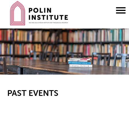
Go
to
content
PAST EVENTS