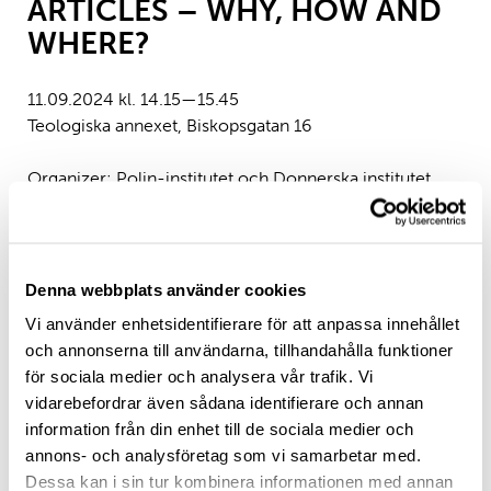
ARTICLES – WHY, HOW AND
WHERE?
11.09.2024 kl. 14.15—15.45
Teologiska annexet, Biskopsgatan 16
Organizer: Polin-institutet och Donnerska institutet
The Polin institute and the Donner Institute invite
doctoral students and researchers in the study of
religion and theology to a joint seminar on publishing
academic articles.
Denna webbplats använder cookies
Vi använder enhetsidentifierare för att anpassa innehållet
och annonserna till användarna, tillhandahålla funktioner
Why should I publish my research as an article? What
för sociala medier och analysera vår trafik. Vi
should I think about when I prepare my manuscript?
vidarebefordrar även sådana identifierare och annan
How do editors value submissions? What comments
information från din enhet till de sociala medier och
can I expect from external reviewers? How long is the
annons- och analysföretag som vi samarbetar med.
publishing process?
Dessa kan i sin tur kombinera informationen med annan