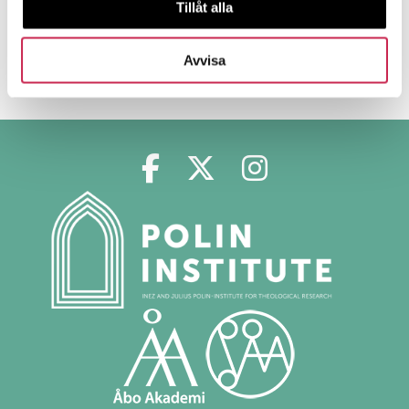
Tillåt alla
Afterwards, coffee and cake will be served. For the
th
serving, please RSVP before 13
of May to
Avvisa
martina.bjorkander@abo.fi.
Polin in Facebook
Polin in Twitter
Polin in Ins