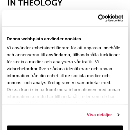
IN THEOLOGY
20.05.2024 kl. 15.30—16.15
Auditorium Theologicum, Biskopsgatan 16
ThD Martina Björkander
will have a teaching
Denna webbplats använder cookies
demonstration in connection with her application for
Vi använder enhetsidentifierare för att anpassa innehållet
the title of docent with a specialisation in Pentecostal
och annonserna till användarna, tillhandahålla funktioner
studies in
Practical Theology
at Åbo Akademi
för sociala medier och analysera vår trafik. Vi
University.
vidarebefordrar även sådana identifierare och annan
information från din enhet till de sociala medier och
The teaching demonstration is public and will be held
annons- och analysföretag som vi samarbetar med.
on
Monday 20th of May at 15.00-16.15
in auditorium
Dessa kan i sin tur kombinera informationen med annan
Theologicum
, Piispankatu 16 and via Zoom
information som du har tillhandahållit eller som de har
(
https://aboakademi.zoom.us/j/69560884213
).
samlat in när du har använt deras tjänster.
The title is
The quest for lived theology. An
Visa detaljer
introduction for field working theologians.
Both students and staff are welcome to join.