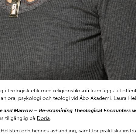
i teologisk etik med religionsfilosofi framläggs till offe
niora, psykologi och teologi vid Åbo Akademi. Laura Hell
e and Marrow – Re-examining Theological Encounters wi
s tillgänglig på
Doria
.
 Hellsten och hennes avhandling, samt för praktiska inst