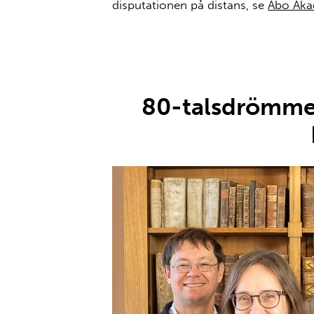
disputationen på distans, se
Åbo Aka
80-talsdrömmen