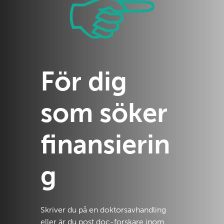
För dig
som söker
finansierin
g
Skriver du på en doktorsavhandling
eller är du post doc-forskare inom