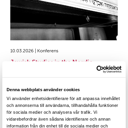
10.03.2026 | Konferens
Jewish Studies in the Nordic
Countries: Junior Researcher
Conference 9-10 November, 2026
Denna webbplats använder cookies
Jewish Studies in the Nordic CountriesJunior
Researcher Conference Turku, Finland 9-10
Vi använder enhetsidentifierare för att anpassa innehållet
November, 2026 This is a conference for scholars
och annonserna till användarna, tillhandahålla funktioner
in all disciplines whose research can be classified as
för sociala medier och analysera vår trafik. Vi
“Jewish Studies”. It is especially geared towards
vidarebefordrar även sådana identifierare och annan
junior researchers (PhD students and recent PhD
information från din enhet till de sociala medier och