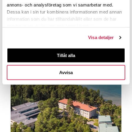
graduates). Senior scholars are also very welcome,
annons- och analysföretag som vi samarbetar med.
but we reserve the option of […]
Dessa kan i sin tur kombinera informationen med annan
information som du har tillhandahållit eller som de har
samlat in när du har använt deras tjänster.
Kommande evenemang
Visa detaljer
Tillåt alla
Avvisa