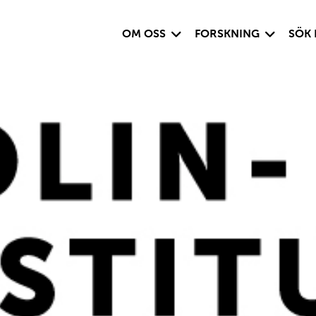
Visa undersida
Visa under
OM OSS
FORSKNING
SÖK 