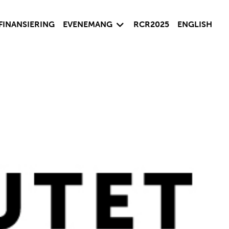
sida
Visa undersida
FINANSIERING
EVENEMANG
RCR2025
ENGLISH