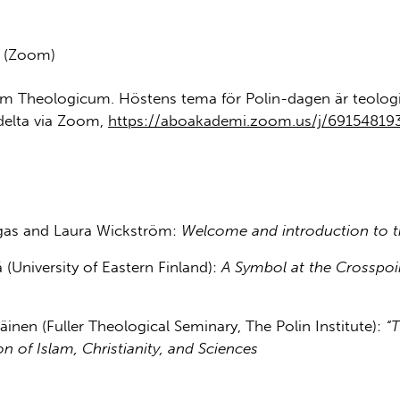
e (Zoom)
ium Theologicum. Höstens tema för Polin-dagen är teolog
 delta via Zoom,
https://aboakademi.zoom.us/j/69154819
and Laura Wickström:
Welcome and introduction to th
versity of Eastern Finland):
A Symbol at the Crosspoin
(Fuller Theological Seminary, The Polin Institute):
“T
on of Islam, Christianity, and Sciences