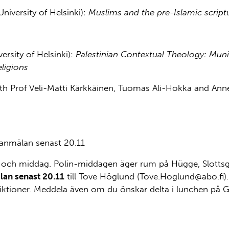
rsity of Helsinki):
Muslims and the pre-Islamic script
ty of Helsinki):
Palestinian Contextual Theology: Muni
eligions
 Veli-Matti Kärkkäinen, Tuomas Ali-Hokka and Anne 
an senast 20.11
ch och middag. Polin-middagen äger rum på Hügge, Slottsg
an senast 20.11
till Tove Höglund (Tove.Hoglund@abo.fi
ktioner. Meddela även om du önskar delta i lunchen på G