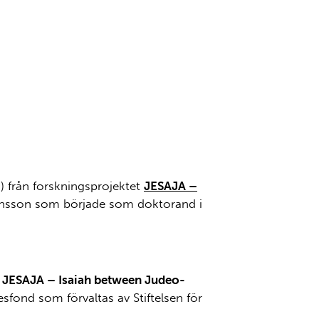
st, Simon Johansson och Stefan Green. Foto:
) från forskningsprojektet
JESAJA –
ansson som började som doktorand i
t
JESAJA – Isaiah between Judeo-
esfond som förvaltas av Stiftelsen för