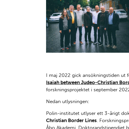
JESAJA-forskningsgruppen från vänster: Anni Ma
Jakob Dahlbacka.
I maj 2022 gick ansökningstiden ut 
Isaiah between Judeo-Christian Bor
forskningsprojektet i september 202
Nedan utlysningen:
Polin-institutet utlyser ett 3-årigt
Christian Border Lines
. Forskningspr
Åbo Akademi. Doktorandstipendiet bö