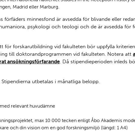
ingen, Madrid eller Marburg.
ns förfäders minnesfond är avsedda för blivande eller red
humaniora, psykologi och teologi och de är avsedda för fo
för forskarutbildning vid fakulteten bör uppfylla kriterier
ning till doktorandprogrammen vid fakulteten. Notera att
arat ansökningsförfarande
. Då stipendieperioden inleds bö
Stipendierna utbetalas i månatliga belopp.
n med relevant huvudämne
skningsprojektet, max 10 000 tecken enligt Åbo Akademis mode
skare och din vision om en god forskningsmiljö (längd: 1 A4)