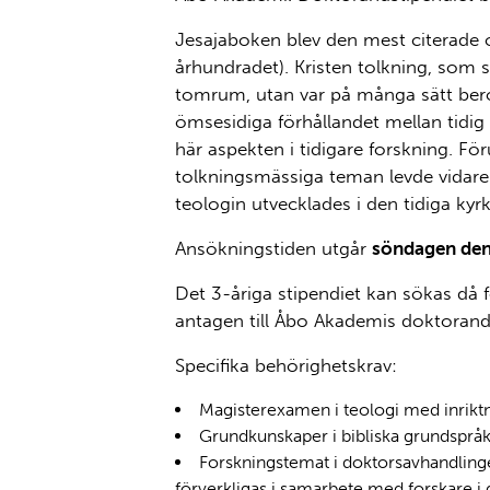
Jesajaboken blev den mest citerade 
århundradet). Kristen tolkning, som s
tomrum, utan var på många sätt bero
ömsesidiga förhållandet mellan tidig
här aspekten i tidigare forskning. Fö
tolkningsmässiga teman levde vidare i
teologin utvecklades i den tidiga kyr
Ansökningstiden utgår
söndagen den 
Det 3-åriga stipendiet kan sökas då 
antagen till Åbo Akademis doktorand
Specifika behörighetskrav:
Magisterexamen i teologi med inriktni
Grundkunskaper i bibliska grundspråk 
Forskningstemat i doktorsavhandlinge
förverkligas i samarbete med forskare i d