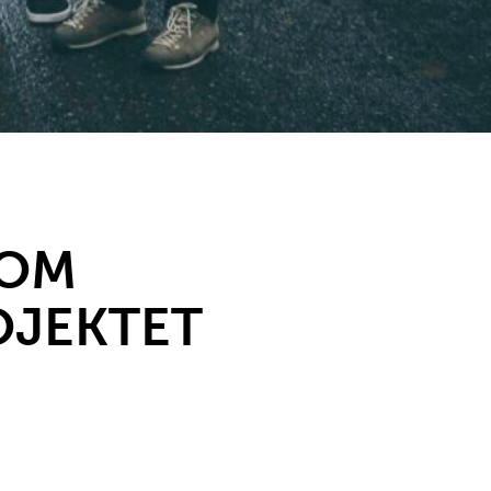
SOM
OJEKTET