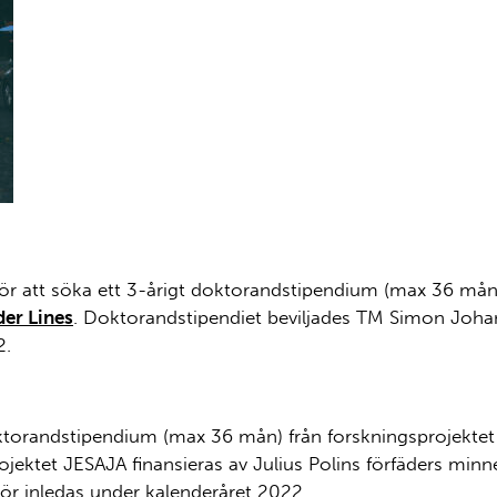
ria Laato, Antti Laato, Sven-Olav Back, Topias Tanskanen, Pekka Lindqvi
för att söka ett 3-årigt doktorandstipendium (max 36 mån
der Lines
. Doktorandstipendiet beviljades TM Simon Joh
2.
 doktorandstipendium (max 36 mån) från forskningsprojekte
ojektet JESAJA finansieras av Julius Polins förfäders minn
r inledas under kalenderåret 2022.