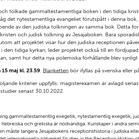
och tolkade gammaltestamentliga boken i den tidiga kris
åg det nytestamentliga evangeliet förutspått i denna bok, f
ende av den judiska tolkningen av samma bok. Detta fors
 kristen och judisk tolkning av Jesajaboken. Bara sporad
rutom att projektet visar hur den judiska receptionen påve
 den tidiga kyrkan, leder projektet också till en fördjupad
kan, samt hur detta nya polemiska förhållande blev synligt 
15 maj kl. 23.59
.
Blanketten
bör ifyllas på svenska eller p
följande kriterier uppfylls: magisterexamen är avlagd sen
studier senast 30.10.2022.
ng gammaltestamentlig exegetik, nytestamentlig exegetik, judais
hebreiska och grekiska är nödvändiga. Kunskaper i andra semiti
n måste tangera Jesajabokens receptionshistoria i judiska elle
et internationella nätverket Studies in the Reception History of