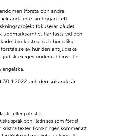
tendomen (första och andra
ick ändå inte sin början i ett
kningsprojekt fokuserar på det
isk uppmärksamhet har fästs vid den
rkade den kristna, och hur olika
 förståelse av hur den antijudiska
i judisk exeges under rabbinsk tid.
å engelska.
ast 30.4.2022 och den sökande är
tik eller patristik.
ska språk och i latin ses som fördel.
r kristna texter. Forskningen kommer att
 the Bible och möjligheter finns att