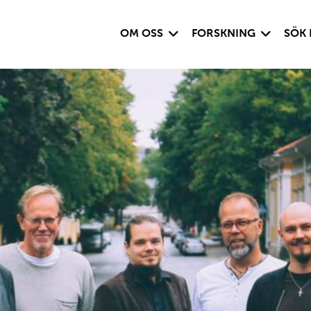
Visa undersida
Visa under
OM OSS
FORSKNING
SÖK 