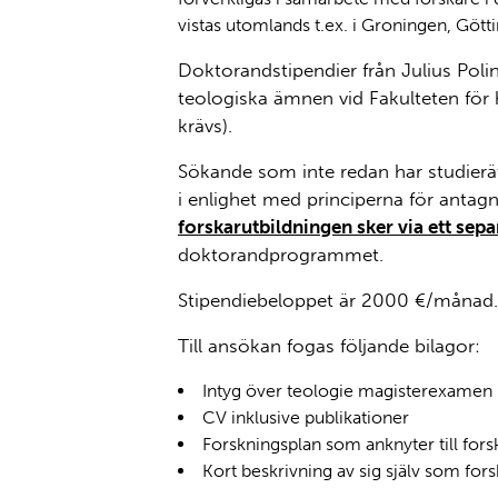
vistas utomlands t.ex. i Groningen, Gött
Doktorandstipendier från Julius Poli
teologiska ämnen vid Fakulteten för 
krävs).
Sökande som inte redan har studierätt 
i enlighet med principerna för antag
forskarutbildningen sker via ett sep
doktorandprogrammet.
Stipendiebeloppet är 2000 €/månad. 
Till ansökan fogas följande bilagor:
Intyg över teologie magisterexame
CV inklusive publikationer
Forskningsplan som anknyter till for
Kort beskrivning av sig själv som for