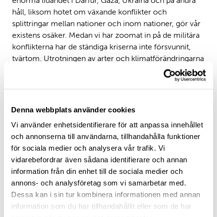
enorma lidandet i Darfur, Gaza, Ukraina och på andra
håll, liksom hotet om växande konflikter och
splittringar mellan nationer och inom nationer, gör vår
existens osäker. Medan vi har zoomat in på de militära
konflikterna har de ständiga kriserna inte försvunnit,
tvärtom. Utrotningen av arter och klimatförändringarna
är ännu mer angelägna än tidigare. Tänk t.ex. att det
bara är mindre än 100 km atmosfär som skiljer oss från
rymden och den kalla döden. På Polin-institutet har vi
forskare och projekt som arbetar med dessa ämnen
Denna webbplats använder cookies
och många fler angelägna frågor. Förändring och
Vi använder enhetsidentifierare för att anpassa innehållet
motståndskraft börjar i hjärtat och sinnet, så vi bör se
och annonserna till användarna, tillhandahålla funktioner
värdet av det vi gör och försöka sprida resultaten av vår
för sociala medier och analysera vår trafik. Vi
forskning.
vidarebefordrar även sådana identifierare och annan
Otrygghet är en del av livet – att leva i den här världen
information från din enhet till de sociala medier och
innebär att vara i fara. Tänk på ett nyfött barn, hur skört
annons- och analysföretag som vi samarbetar med.
det är, i behov av vård och skydd. Ändå är varje barn
Dessa kan i sin tur kombinera informationen med annan
fullt av löften och potential. All potential eller ens en
information som du har tillhandahållit eller som de har