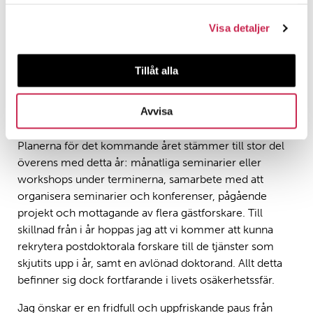
bråkdel av den potentialen kommer kanske inte att
samlat in när du har använt deras tjänster.
förverkligas. Det är precis vad livet handlar om – en
Visa detaljer
process att bli någon eller något på gränsen till
utrotningens avgrund. Julberättelsen kan därför ses
som ett uttryck för och en hyllning till livet med ett
Tillåt alla
nyfött barn i centrum. Likaså hoppas jag att det arbete
vi gör kommer att vara livsbekräftande och befriande
Avvisa
mitt i all osäkerhet.
Planerna för det kommande året stämmer till stor del
överens med detta år: månatliga seminarier eller
workshops under terminerna, samarbete med att
organisera seminarier och konferenser, pågående
projekt och mottagande av flera gästforskare. Till
skillnad från i år hoppas jag att vi kommer att kunna
rekrytera postdoktorala forskare till de tjänster som
skjutits upp i år, samt en avlönad doktorand. Allt detta
befinner sig dock fortfarande i livets osäkerhetssfär.
Jag önskar er en fridfull och uppfriskande paus från