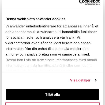
WRITING WITH KATJA
KAHLINA
Denna webbplats använder cookies
06.11.2024 kl. 13.15—14.45
Vi använder enhetsidentifierare för att anpassa innehållet
Auditorium Theologicum, Annexet, Biskopsgatan 16
och annonserna till användarna, tillhandahålla funktioner
för sociala medier och analysera vår trafik. Vi
Due to an accident, this seminar is postponed to
vidarebefordrar även sådana identifierare och annan
Wednesday 6 November 2024 at 13.15-14.45
.
information från din enhet till de sociala medier och
Warmly welcome to meet our newest grant writer
annons- och analysföretag som vi samarbetar med.
Katja Kahlina on Wednesday 6 November 2024 at
Dessa kan i sin tur kombinera informationen med annan
13.15-14.45. This seminar is mainly focused on post
information som du har tillhandahållit eller som de har
doc -applications, but we warmly invite and encourage
samlat in när du har använt deras tjänster.
PhD candidates to join as well.
Visa detaljer
The lecture will take place in the Aud. Theologicum,
Annexet, Biskopsgatan 16, with the possibility to join via
Tillåt alla
Zoom
. The seminar will be recorded as well.