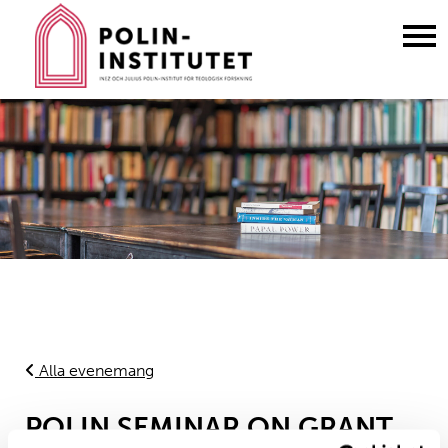
Gå
till
innehållet
Alla evenemang
POLIN SEMINAR ON GRANT