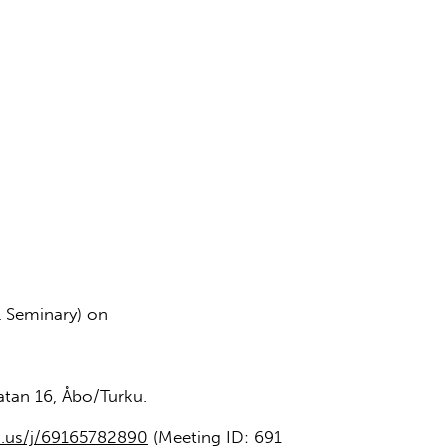
l Seminary) on
tan 16, Åbo/Turku.
.us/j/69165782890
(Meeting ID: 691