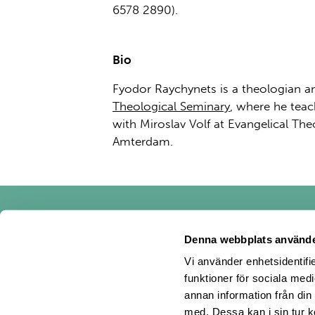
6578 2890).
Bio
Fyodor Raychynets is a theologian an
Theological Seminary
, where he teac
with Miroslav Volf at Evangelical Theo
Amterdam.
Denna webbplats använde
Vi använder enhetsidentifie
funktioner för sociala medi
Polin på F
Polin p
Pol
annan information från din
med. Dessa kan i sin tur k