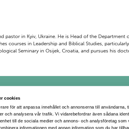
d pastor in Kyiv, Ukraine. He is Head of the Department 
hes courses in Leadership and Biblical Studies, particular
logical Seminary in Osijek, Croatia, and pursues his doctor
r cookies
rare för att anpassa innehållet och annonserna till användarna, t
er och analysera vår trafik. Vi vidarebefordrar även sådana ident
acebook
å Twitter
in på Instagram
 enhet till de sociala medier och annons- och analysföretag som
ombinera informationen med annan information som du har tillhand