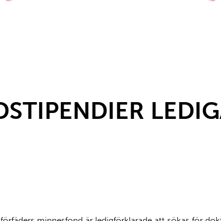
TIPENDIER LEDIG
 förfäders minnesfond är ledigförklarade att sökas för d