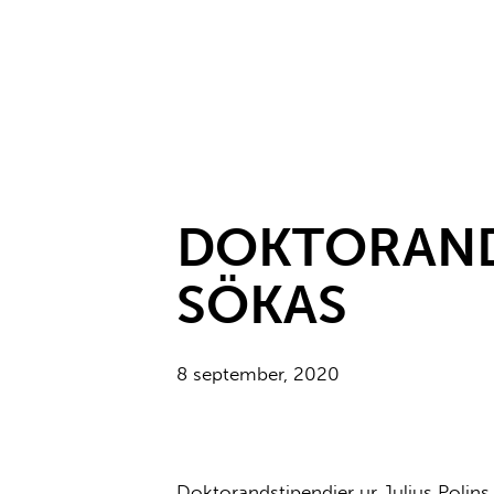
DOKTORANDS
SÖKAS
8 september, 2020
Doktorandstipendier ur Julius Polins