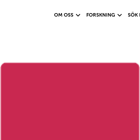
Visa undersida
Visa under
OM OSS
FORSKNING
SÖK 