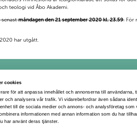
och teologi vid Åbo Akademi.
d senast
måndagen den 21 september 2020 kl. 23.59
.
För 
2020 har utgått.
r cookies
rare för att anpassa innehållet och annonserna till användarna, t
er och analysera vår trafik. Vi vidarebefordrar även sådana ident
acebook
å Twitter
in på Instagram
 enhet till de sociala medier och annons- och analysföretag som
ombinera informationen med annan information som du har tillhand
u har använt deras tjänster.
Powered by – Å Communications
: Satu Karmavalo/Studio Koo Photography om inte annat