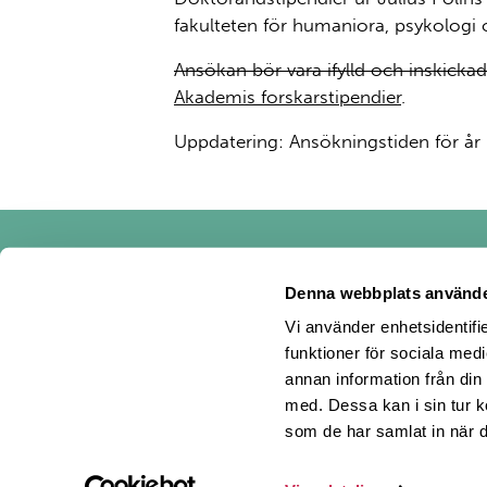
fakulteten för humaniora, psykologi 
Ansökan bör vara ifylld och inskicka
Akademis forskarstipendier
.
Uppdatering: Ansökningstiden för år 
Denna webbplats använde
Vi använder enhetsidentifie
funktioner för sociala medi
Polin på F
Polin p
Pol
annan information från din
med. Dessa kan i sin tur k
som de har samlat in när d
Bilder