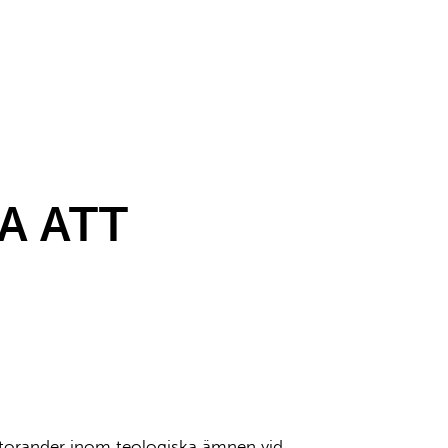
A ATT
oktorander inom teologiska ämnen vid