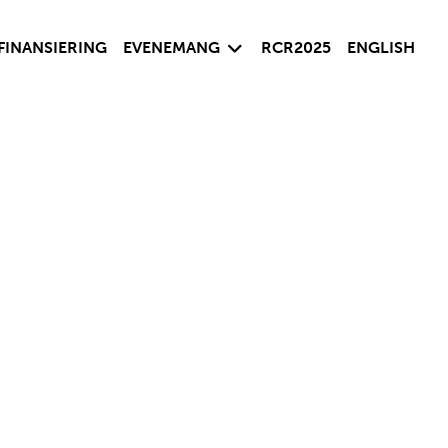
sida
Visa undersida
FINANSIERING
EVENEMANG
RCR2025
ENGLISH