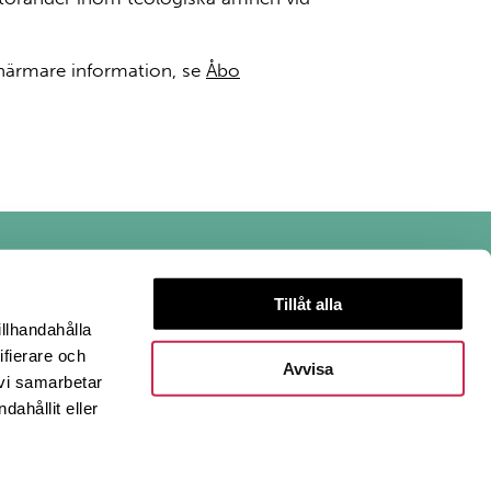
närmare information, se
Åbo
Tillåt alla
illhandahålla
ifierare och
Avvisa
 vi samarbetar
ahållit eller
 anges.