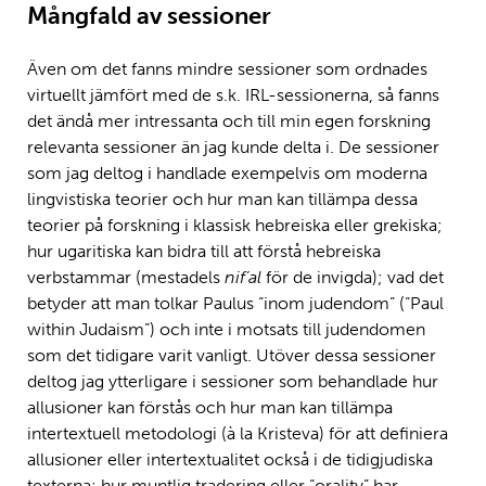
Mångfald av sessioner
Även om det fanns mindre sessioner som ordnades
virtuellt jämfört med de s.k. IRL-sessionerna, så fanns
det ändå mer intressanta och till min egen forskning
relevanta sessioner än jag kunde delta i. De sessioner
som jag deltog i handlade exempelvis om moderna
lingvistiska teorier och hur man kan tillämpa dessa
teorier på forskning i klassisk hebreiska eller grekiska;
hur ugaritiska kan bidra till att förstå hebreiska
verbstammar (mestadels
nif’al
för de invigda); vad det
betyder att man tolkar Paulus “inom judendom” (“Paul
within Judaism”) och inte i motsats till judendomen
som det tidigare varit vanligt. Utöver dessa sessioner
deltog jag ytterligare i sessioner som behandlade hur
allusioner kan förstås och hur man kan tillämpa
intertextuell metodologi (à la Kristeva) för att definiera
allusioner eller intertextualitet också i de tidigjudiska
texterna; hur muntlig tradering eller “orality” har