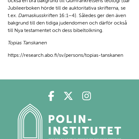
också en bra bakgrund till Qumrankretsens teologi (där
Jubileerboken hörde till de auktoritativa skrifterna, se
t.ex.
Damaskusskriften
16:1–4). Således ger den även
bakgrund till den tidiga judendomen och därför också
till Nya testamentet och dess bibeltolkning.
Topias Tanskanen
https://research.abo.fi/sv/persons/topias-tanskanen
Polin på Facebook
Polin på Twitter
Polin på Ins