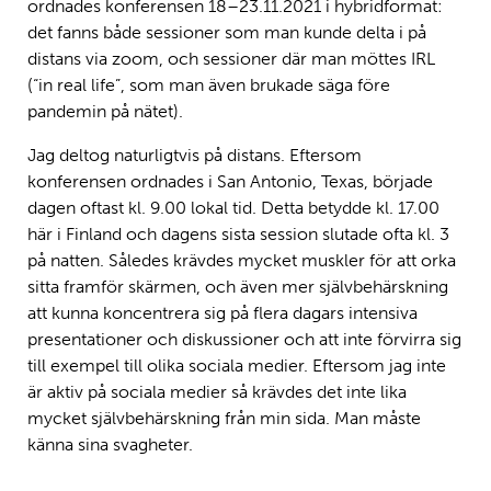
ordnades konferensen 18–23.11.2021 i hybridformat:
det fanns både sessioner som man kunde delta i på
distans via zoom, och sessioner där man möttes IRL
(“in real life”, som man även brukade säga före
pandemin på nätet).
Jag deltog naturligtvis på distans. Eftersom
konferensen ordnades i San Antonio, Texas, började
dagen oftast kl. 9.00 lokal tid. Detta betydde kl. 17.00
här i Finland och dagens sista session slutade ofta kl. 3
på natten. Således krävdes mycket muskler för att orka
sitta framför skärmen, och även mer självbehärskning
att kunna koncentrera sig på flera dagars intensiva
presentationer och diskussioner och att inte förvirra sig
till exempel till olika sociala medier. Eftersom jag inte
är aktiv på sociala medier så krävdes det inte lika
mycket självbehärskning från min sida. Man måste
känna sina svagheter.