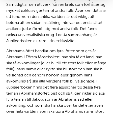
Samtidigt är den ett verk från en krets som förhåller sig
mycket exklusiv gentemot andra folk. Även om detta är
ett fenomen i den antika världen, är det viktigt att
betona att en sådan inställning inte var det enda sättet
antikens judar förhöll sig mot andra folk. Det fanns
också universalistiska drag. I detta sammanhang är
Jubileerboken extrem i sin exklusivitet.
Abrahamslöftet handlar om fyra löften som ges åt
Abraham i Första Moseboken: han ska få ett land, han
ska få avkomlingar (eller bli till ett stort folk eller många
folk), hans namn eller rykte ska bli stort och han ska bli
välsignad och genom honom eller genom hans
avkomling(ar) ska alla världens folk bli välsignade. I
Jubileerboken finns det flera allusioner till dessa fyra
teman i Abrahamslöftet. Sist och slutligen riktar sig alla
fyra teman till Jakob, som är Abrahams säd eller
avkomling, och som ska härska över landet eller även
över hela världen, som ska göra Abrahams namn stort