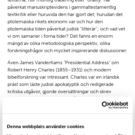
påverkat manuskriptevidens i gammaltestamentlig
textkritik eller huruvida den har gjort det; hurudan det
ptolemaiska rikets ekonomi var och hur den
ptolemaiska tiden påverkat judisk “litterär”; och vad vet
vi om samarier i forna tider? Det fanns en enorm
mängd av olika metodologiska perspektiv, olika
forskningsfrågor och mycket inspirerande diskussioner.
Även James VanderKams “Presidential Address” om
Robert Henry Charles (1855–1931) och modern
bibelforskning var intressant. Charles var en irländsk
präst som läste judisk apokalyptik och redigerade
kritiska utgåvor, gjorde översättningar och skrev
kommentarer till dessa texter. Även om hans texter
fortfarande hundra år senare stundvis är relevanta (till
exempel har jag själv utnyttjat hans textutgåva och
kommentarer till Jubileerboken i min forskning), har
Denna webbplats använder cookies
han också många brister. En av bristerna är att han
mycket ofta – med stor självsäkerhet – “korrigerade”