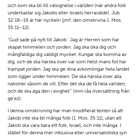
och som ska bli till välsignelse i världen (när andra folk
underkastar sig Jakobs eller Israels herravälde). Jub
32:18–19 är här nyckeln (jmf. den omskrivna 1. Mos.
35:11–12):
“Gud sade på nytt till Jakob: ’Jag är Herren som har
skapat himmelen och jorden. Jag ska öka dig och
mångfaldiga dig väldigt mycket. Kungar ska komma av
dig, och de ska härska över var som helst mans fot har
trampat jorden. Jag ska ge dina avkomlingar hela landet
som ligger under himmelen. De ska härska över alla
nationer såsom de vill. Efter det ska de få hela världen,
och de ska äga den i evighet’” (min råa översättning från
ge’ez).
I denna omskrivning har man modifierat texten så att
Jakob inte ska bli många folk (1. Mos. 35:11), utan att
Jakob ska vara bara ett folk, Israel, och inte många. I
stället för denna mer inklusiva eller universalistiska syn