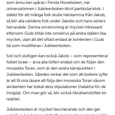
som ännu kan spåras i Första Moseboken, har
universalismen i Jubileerboken blivit partikularistisk. I
stället för att många folk skulle härstamma från Jakob,
så blir alla världens folk under Jakobs och hans söners
herravälde. Denna omskrivning är mycket intressant
eftersom Guds tilltal inte omskrivs på andra ställen lika
mycket, utan att det oftast endast är kontexten i Guds
tal som modifieras i Jubileerboken.
Sist och slutligen kan också Jakob – som representerar
folket Israel – ärva alla löften endast om de följer den
mosaiska Toran, som är den andra kärnpunkten i
Jubileerboken. Således verkar det som att bokens syfte
är att få sina läsare att följa den mosaiska Toran såsom
skribenten har tolkat dess stipulationer (
halakha
för de
invigda). Om man gör så, blir också Abrahamslöftet en
realitet.
Jubileerboken är mycket fascinerande och den ger