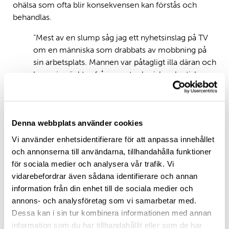
ohälsa som ofta blir konsekvensen kan förstås och
behandlas.
”Mest av en slump såg jag ett nyhetsinslag på TV
om en människa som drabbats av mobbning på
sin arbetsplats. Mannen var påtagligt illa däran och
hos mig väcktes frågor av teologisk och etisk
karaktär som manade till bearbetning.”
Efter att ha bekantat sig närmre med frågorna i sin pro
gradu-avhandling insåg han att teologiska perspektiv
Denna webbplats använder cookies
inte varit nämnvärt förekommande. ’Mobbning i
Vi använder enhetsidentifierare för att anpassa innehållet
arbetslivet’ är numera ett stort, internationellt och
och annonserna till användarna, tillhandahålla funktioner
ämnesöverskridande forskningsfält, men teologiska
för sociala medier och analysera vår trafik. Vi
perspektiv är relativt svåra att finna, åtminstone som
vidarebefordrar även sådana identifierare och annan
samspelar med annan forskning på området.
information från din enhet till de sociala medier och
annons- och analysföretag som vi samarbetar med.
Mobbning, läkande och teologi
Dessa kan i sin tur kombinera informationen med annan
information som du har tillhandahållit eller som de har