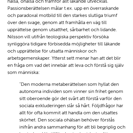
hälsa, ohälsa och framför allt läkande utvecklas.
Passionsberättelsen målar t.ex. upp en överraskande
och paradoxal motbild till den starkes slutliga triumf
över den svage, genom att framhålla en väg till
upprättelse genom utsatthet, sårbarhet och lidande.
Nilsson vill utifrån teologiska perspektiv försöka
synliggöra tidigare förbisedda möjligheter till läkande
och upprättelse för utsatta människor och
arbetsgemenskaper. Ytterst sett menar han att det blir
en fråga om vad det innebär att leva och förstå sig själv
som människa:
”Den moderna metaberättelsen som hyllat den
autonoma individen som vinner sin frihet genom
sitt oberoende gör det svårt att förstå varför den
sociala exkluderingen slår så hårt. Följdfrågor har
allt för ofta kommit att handla om den utsattes
skörhet. Den sociala ohälsan behöver förstås
inifrån andra sammanhang för att bli begriplig och