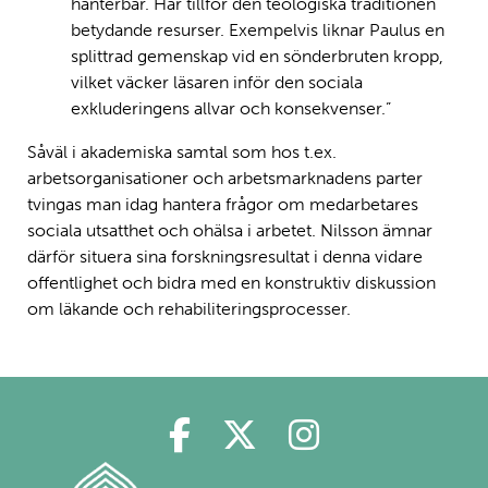
hanterbar. Här tillför den teologiska traditionen
betydande resurser. Exempelvis liknar Paulus en
splittrad gemenskap vid en sönderbruten kropp,
vilket väcker läsaren inför den sociala
exkluderingens allvar och konsekvenser.”
Såväl i akademiska samtal som hos t.ex.
arbetsorganisationer och arbetsmarknadens parter
tvingas man idag hantera frågor om medarbetares
sociala utsatthet och ohälsa i arbetet. Nilsson ämnar
därför situera sina forskningsresultat i denna vidare
offentlighet och bidra med en konstruktiv diskussion
om läkande och rehabiliteringsprocesser.
Polin på Facebook
Polin på Twitter
Polin på Ins