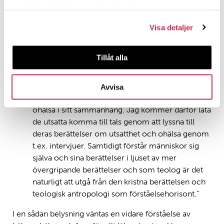
Att utsättas för mobbning i arbetslivet är mycket
samlat in när du har använt deras tjänster.
hälsovådligt. Över tid kan såväl psykiska besvär som
Visa detaljer
somatiska åkommor slå hårt mot den utsatte, och kan i
värsta fall bli livshotande. Denna form av ohälsa
utmärks av att den utvecklats i sociala sammanhang
Tillåt alla
präglade av makt, intressen, normer och strukturer.
Nilsson utvecklar:
Avvisa
”Jag vill med min forskning förstå den utsattes
ohälsa i sitt sammanhang. Jag kommer därför låta
de utsatta komma till tals genom att lyssna till
deras berättelser om utsatthet och ohälsa genom
t.ex. intervjuer. Samtidigt förstår människor sig
själva och sina berättelser i ljuset av mer
övergripande berättelser och som teolog är det
naturligt att utgå från den kristna berättelsen och
teologisk antropologi som förståelsehorisont.”
I en sådan belysning väntas en vidare förståelse av