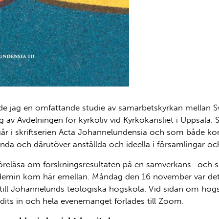
 jag en omfattande studie av samarbetskyrkan mellan S
g av Avdelningen för kyrkoliv vid Kyrkokansliet i Uppsala.
r i skriftserien Acta Johannelundensia och som både ko
nda och därutöver anställda och ideella i församlingar oc
e föreläsa om forskningsresultaten på en samverkans- och
in kom här emellan. Måndag den 16 november var det än
till Johannelunds teologiska högskola. Vid sidan om hög
dits in och hela evenemanget förlades till Zoom.