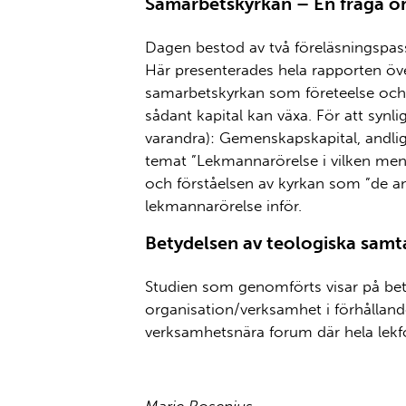
Samarbetskyrkan – En fråga om
Dagen bestod av två föreläsningspas
Här presenterades hela rapporten övers
samarbetskyrkan som företeelse och 
sådant kapital kan växa. För att synlig
varandra): Gemenskapskapital, andligt
temat ”Lekmannarörelse i vilken me
och förståelsen av kyrkan som ”de an
lekmannarörelse inför.
Betydelsen av teologiska samt
Studien som genomförts visar på bety
organisation/verksamhet i förhållande
verksamhetsnära forum där hela lekf