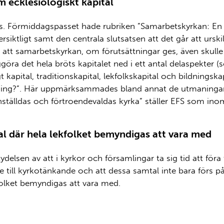
 ecklesiologiskt kapital
s. Förmiddagspasset hade rubriken ”Samarbetskyrkan: En f
iktligt samt den centrala slutsatsen att det går att urskilja
att samarbetskyrkan, om förutsättningar ges, även skulle
göra det hela bröts kapitalet ned i ett antal delaspekter (s
 kapital, traditionskapital, lekfolkskapital och bildningsk
ning?”. Här uppmärksammades bland annat de utmaningar
ställdas och förtroendevaldas kyrka” ställer EFS som inom
al där hela lekfolket bemyndigas att vara med
delsen av att i kyrkor och församlingar ta sig tid att för
 till kyrkotänkande och att dessa samtal inte bara förs p
olket bemyndigas att vara med.