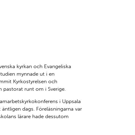
venska kyrkan och Evangeliska
 Studien mynnade ut i en
mmit Kyrkostyrelsen och
h pastorat runt om i Sverige.
 samarbetskyrkokonferens i Uppsala
tligen dags. Föreläsningarna var
skolans lärare hade dessutom