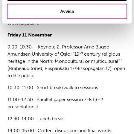
(Linnankatu 3/Slottsgatan 3)
Avvisa
19.00 Conference dinner, Tårget (Linnankatu
3/Slottsgatan 3)
Friday 11 November
9.00-10.30 Keynote 2. Professor Arne Bugge
th
Amundsen University of Oslo: “19
century religious
heritage in the North: Monocultural or multicultural?”
(Braheauditoriet, Piispankatu 17/Biskopsgatan 17), open
to the public
10.30-11.00 Short break/walk to sessions
11.00-12.30 Parallel paper session 7-8 (3+2
presentations)
12.30-14.00 Lunch break
14.00-15.00 Coffee, discussion and final words