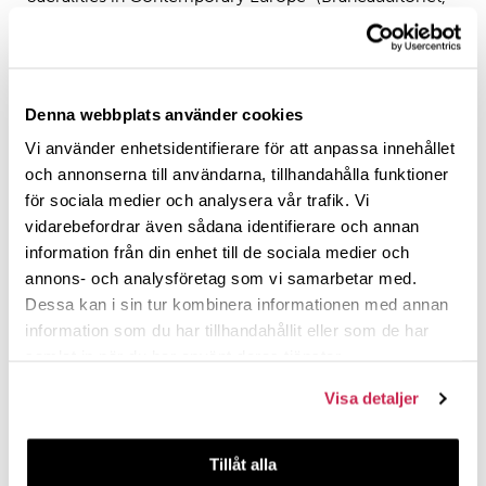
Piispankatu 17/Biskopsgatan 17), open to the public
11.00-11.30 Short break/walk to sessions
11:30-12:30 Parallel paper session 1-2 (4
Denna webbplats använder cookies
presentations)
Vi använder enhetsidentifierare för att anpassa innehållet
och annonserna till användarna, tillhandahålla funktioner
12.30-14.00 Lunch break
för sociala medier och analysera vår trafik. Vi
14.00-15.30 Parallel paper session 3-4 (4
vidarebefordrar även sådana identifierare och annan
presentations)
information från din enhet till de sociala medier och
annons- och analysföretag som vi samarbetar med.
15.00-15.30 Coffee break
Dessa kan i sin tur kombinera informationen med annan
information som du har tillhandahållit eller som de har
15.30-16.30 Parallel paper session 5-6 (4
samlat in när du har använt deras tjänster.
presentations)
Visa detaljer
16.30-17.30 Guided walk (optional): three local
heritage sites
Tillåt alla
17.30-19.00 Optional visit at the Holy Ghost Chapel