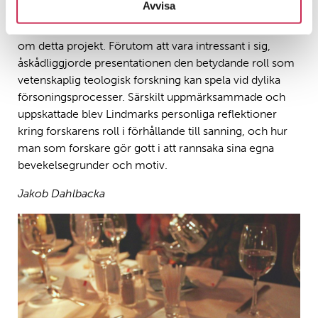
Avvisa
försoningsarbete som pågått mellan Svenska kyrkan
och samerna. Lindmarks keynote-föredrag handlade
om detta projekt. Förutom att vara intressant i sig,
åskådliggjorde presentationen den betydande roll som
vetenskaplig teologisk forskning kan spela vid dylika
försoningsprocesser. Särskilt uppmärksammade och
uppskattade blev Lindmarks personliga reflektioner
kring forskarens roll i förhållande till sanning, och hur
man som forskare gör gott i att rannsaka sina egna
bevekelsegrunder och motiv.
Jakob Dahlbacka