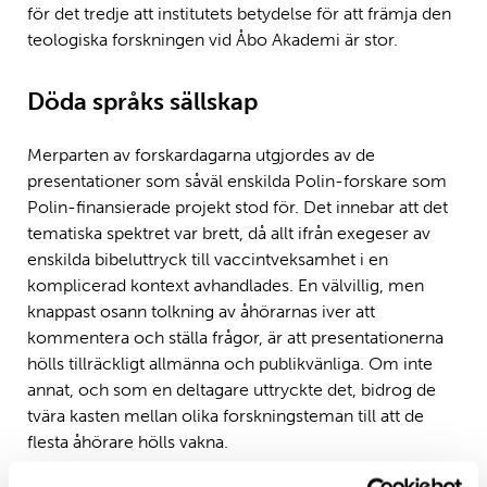
för det tredje att institutets betydelse för att främja den
teologiska forskningen vid Åbo Akademi är stor.
Döda språks sällskap
Merparten av forskardagarna utgjordes av de
presentationer som såväl enskilda Polin-forskare som
Polin-finansierade projekt stod för. Det innebar att det
tematiska spektret var brett, då allt ifrån exegeser av
enskilda bibeluttryck till vaccintveksamhet i en
komplicerad kontext avhandlades. En välvillig, men
knappast osann tolkning av åhörarnas iver att
kommentera och ställa frågor, är att presentationerna
hölls tillräckligt allmänna och publikvänliga. Om inte
annat, och som en deltagare uttryckte det, bidrog de
tvära kasten mellan olika forskningsteman till att de
flesta åhörare hölls vakna.
Den första kvällen avslutades på – får man väl säga –