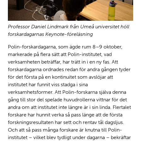
Professor Daniel Lindmark från Umeå universitet höll
forskardagarnas Keynote-föreläsning
Polin-forskardagarna, som ägde rum 8–9 oktober,
markerade på flera sätt att Polin-institutet, vad
verksamheten beträffar, har trätt in i en ny fas. Att
forskardagarna ordnades redan för andra gången tyder
för det första på en kontinuitet som avslöjar att
institutet har funnit viss stadga i sina
verksamhetsformer. Att Polin-forskarna själva denna
gång till stor del spelade huvudrollerna vittnar för det
andra om att institutet inte längre är i sin linda. Flertalet
forskare har hunnit verka så pass länge att de första
forskningsresultaten har sett och rentav tål dagsljus.
Och att så pass många forskare är knutna till Polin-
institutet – vilket blev tydligt under dagarna – bekräftar