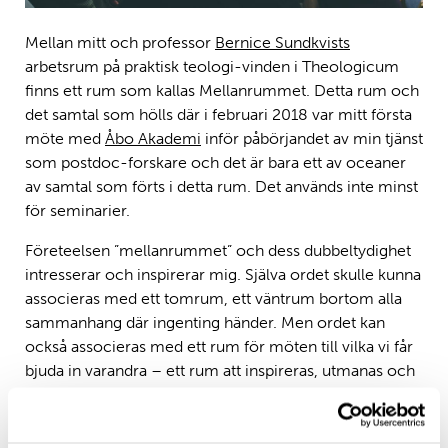
Mellan mitt och professor
Bernice Sundkvists
arbetsrum på praktisk teologi-vinden i Theologicum
finns ett rum som kallas Mellanrummet. Detta rum och
det samtal som hölls där i februari 2018 var mitt första
möte med
Åbo Akademi
inför påbörjandet av min tjänst
som postdoc-forskare och det är bara ett av oceaner
av samtal som förts i detta rum. Det används inte minst
för seminarier.
Företeelsen ”mellanrummet” och dess dubbeltydighet
intresserar och inspirerar mig. Själva ordet skulle kunna
associeras med ett tomrum, ett väntrum bortom alla
sammanhang där ingenting händer. Men ordet kan
också associeras med ett rum för möten till vilka vi får
bjuda in varandra – ett rum att inspireras, utmanas och
utvecklas i – ett rum där lärande sker.
Rum för möten