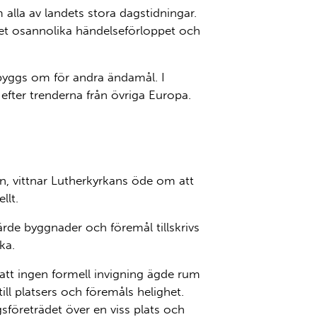
la av landets stora dagstidningar.
det osannolika händelseförloppet och
r byggs om för andra ändamål
.
I
 efter
trenderna från övriga Europa.
kan, vittnar Lutherkyrkans öde om att
llt.
värde byggnader och föremål tillskrivs
ka.
 att
ingen form
ell invigning ägde rum
ill platsers och föremåls helighet.
ingsföreträdet över en viss plats och