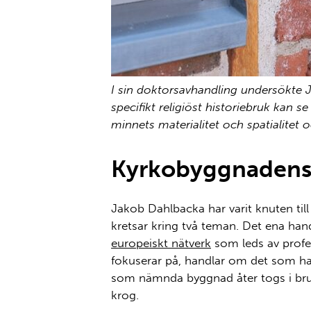
I sin doktorsavhandling undersökte J
specifikt religiöst historiebruk kan 
minnets materialitet och spatialitet
Kyrkobyggnadens p
Jakob Dahlbacka har varit knuten till
kretsar kring två tema
n
. Det ena hand
europeiskt nätverk
som leds av prof
fokuserar på, handlar om det som h
som nämnda
byggnad
åter togs i br
krog.