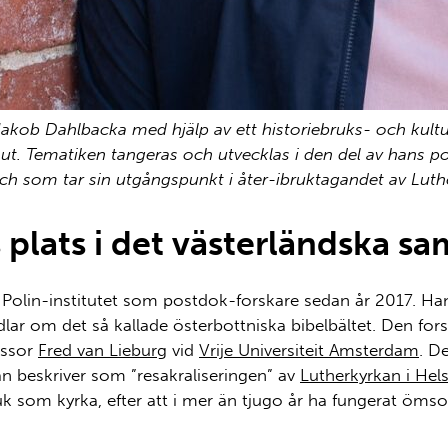
akob Dahlbacka med hjälp av ett historiebruks- och kultur
se ut. Tematiken tangeras
och utvecklas
i den del av hans
p
 och som tar sin utgångspunkt
i
åter-ibruktagandet av Luthe
lats i det västerländska sa
 Polin
-institutet
som
postdok
-forskare
sedan
år
2017. Han
lar om det så kallade österbottniska bibelbältet. Den forsk
essor
Fred van Lieburg
vid
Vrije Universiteit Amsterdam
. De
an beskriver som
”
resakraliseringen
”
av
Lutherkyrkan i Hel
uk som kyrka, efter att
i
mer än tjugo år ha fungerat
öms