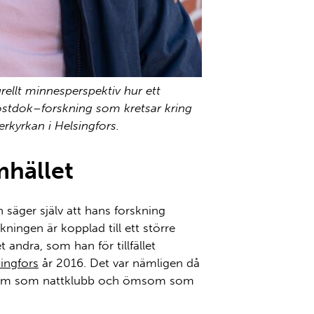
ellt minnesperspektiv hur ett
ostdok
–
forskning som kretsar kring
rkyrkan i Helsingfors.
mhället
 säger själv att hans forskning
ningen är kopplad till ett större
t andra, som han för tillfället
singfors
år 2016. Det var nämligen då
om
som
nattklubb och
ömsom
som