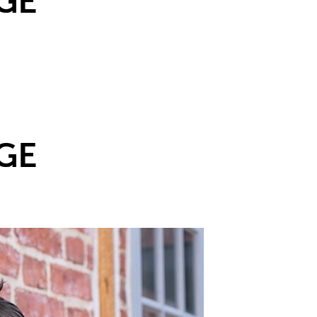
GE
GE