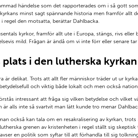
mad händelse som det rapporterades om i så gott som al
 kyrkans minst sagt spännande historia men framför allt 
u i regel den motsatta, berättar Dahlbacka.
sentals kyrkor,
framför allt
ute i Europa
,
stängs, rivs elle
elsevis mild. Frågan är ändå om vi inte förr eller senare tar
lats i den lutherska kyrkan
 är delikat. Trots att allt fler människor träder ut ur kyr
etydelsefull och viktig både lokalt och men också natione
förstås intressant att fråga sig vilken betydelse och vilket 
 är alls inte så svartvit man
lätt kunde tro menar Dahlbac
man
också
kan tala om en
resakralisering
av kyrkan, trots
herska grenen av kristenheten i regel ställt sig skeptisk t
avser
en politik som syftar till att förhandla till sig tolkn