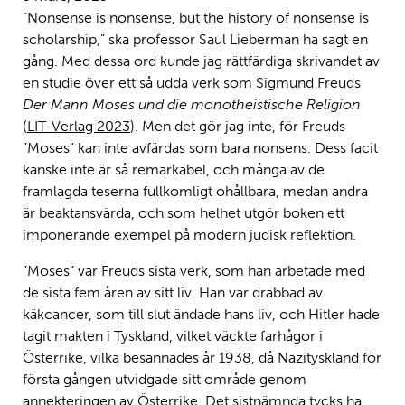
“Nonsense is nonsense, but the history of nonsense is
scholarship,” ska professor Saul Lieberman ha sagt en
gång. Med dessa ord kunde jag rättfärdiga skrivandet av
en studie över ett så udda verk som Sigmund Freuds
Der Mann Moses und die monotheistische Religion
(
LIT-Verlag 2023
). Men det gör jag inte, för Freuds
”Moses” kan inte avfärdas som bara nonsens. Dess facit
kanske inte är så remarkabel, och många av de
framlagda teserna fullkomligt ohållbara, medan andra
är beaktansvärda, och som helhet utgör boken ett
imponerande exempel på modern judisk reflektion.
”Moses” var Freuds sista verk, som han arbetade med
de sista fem åren av sitt liv. Han var drabbad av
käkcancer, som till slut ändade hans liv, och Hitler hade
tagit makten i Tyskland, vilket väckte farhågor i
Österrike, vilka besannades år 1938, då Nazityskland för
första gången utvidgade sitt område genom
annekteringen av Österrike. Det sistnämnda tycks ha