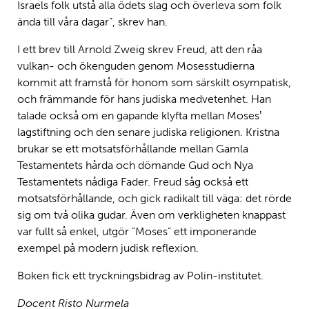
Israels folk utstå alla ödets slag och överleva som folk
ända till våra dagar”, skrev han.
I ett brev till Arnold Zweig skrev Freud, att den råa
vulkan- och ökenguden genom Mosesstudierna
kommit att framstå för honom som särskilt osympatisk,
och främmande för hans judiska medvetenhet. Han
talade också om en gapande klyfta mellan Mosesʼ
lagstiftning och den senare judiska religionen. Kristna
brukar se ett motsatsförhållande mellan Gamla
Testamentets hårda och dömande Gud och Nya
Testamentets nådiga Fader. Freud såg också ett
motsatsförhållande, och gick radikalt till väga: det rörde
sig om två olika gudar. Även om verkligheten knappast
var fullt så enkel, utgör ”Moses” ett imponerande
exempel på modern judisk reflexion.
Boken fick ett tryckningsbidrag av Polin-institutet.
Docent Risto Nurmela