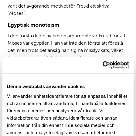
varit det avgörande motivet för Freud att skriva
”Moses”.
Egyptisk monoteism
I den första delen av boken argumenterar Freud för att
Moses var egyptier. Han var inte den första att föreslå
det, men trots det ansåg han sig ha misslyckats, vilket
han angav i sin text. Han fann dock en utväg ur
återvändsgränden genom upptäckten av farao
Ekhnaton, vars kungagrav grävdes fram ungefär
samtidigt med arbetet med ”Moses”. Freuds problem
Denna webbplats använder cookies
var att egyptierna i motsats till Moses var allt annat än
monoteister. Det var däremot Ekhnaton, och hans
Vi använder enhetsidentifierare för att anpassa innehållet
Aton-religion visade tydliga likheter med den
och annonserna till användarna, tillhandahålla funktioner
gammaltestamentliga religionen, en likhet som Freud
för sociala medier och analysera vår trafik. Vi
var bland de första att fästa uppmärksamhet vid. Moses
vidarebefordrar även sådana identifierare och annan
ska alltså ha varit Aton-troende.
information från din enhet till de sociala medier och
annons- och analysföretag som vi samarbetar med.
Åter ansåg sig Freud dock ha hamnat i en