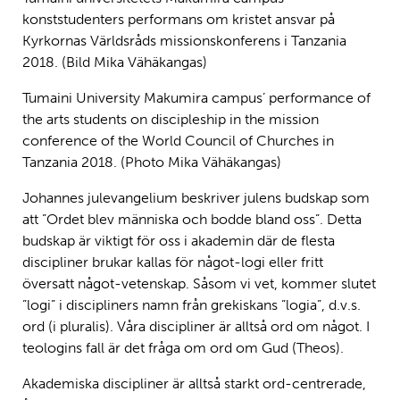
konststudenters performans om kristet ansvar på
Kyrkornas Världsråds missionskonferens i Tanzania
2018. (Bild Mika Vähäkangas)
Tumaini University Makumira campus’ performance of
the arts students on discipleship in the mission
conference of the World Council of Churches in
Tanzania 2018. (Photo Mika Vähäkangas)
Johannes julevangelium beskriver julens budskap som
att ”Ordet blev människa och bodde bland oss”. Detta
budskap är viktigt för oss i akademin där de flesta
discipliner brukar kallas för något-logi eller fritt
översatt något-vetenskap. Såsom vi vet, kommer slutet
”logi” i discipliners namn från grekiskans ”logia”, d.v.s.
ord (i pluralis). Våra discipliner är alltså ord om något. I
teologins fall är det fråga om ord om Gud (Theos).
Akademiska discipliner är alltså starkt ord-centrerade,