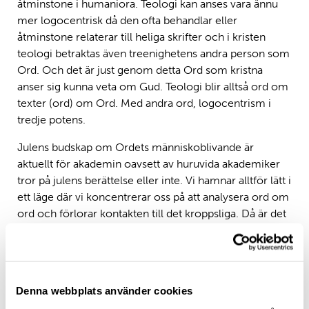
åtminstone i humaniora. Teologi kan anses vara ännu
mer logocentrisk då den ofta behandlar eller
åtminstone relaterar till heliga skrifter och i kristen
teologi betraktas även treenighetens andra person som
Ord. Och det är just genom detta Ord som kristna
anser sig kunna veta om Gud. Teologi blir alltså ord om
texter (ord) om Ord. Med andra ord, logocentrism i
tredje potens.
Julens budskap om Ordets människoblivande är
aktuellt för akademin oavsett av huruvida akademiker
tror på julens berättelse eller inte. Vi hamnar alltför lätt i
ett läge där vi koncentrerar oss på att analysera ord om
ord och förlorar kontakten till det kroppsliga. Då är det
viktigt att våra ord förkroppsligas – eller i akademisk
jargong, har ”impact” eller genomslagskraft. Då är det
inte endast fråga om att våra ord genererar flera ord
men att orden blir kött. Det är något som mina
Denna webbplats använder cookies
sydafrikanska kollegor beskriver som ”where the