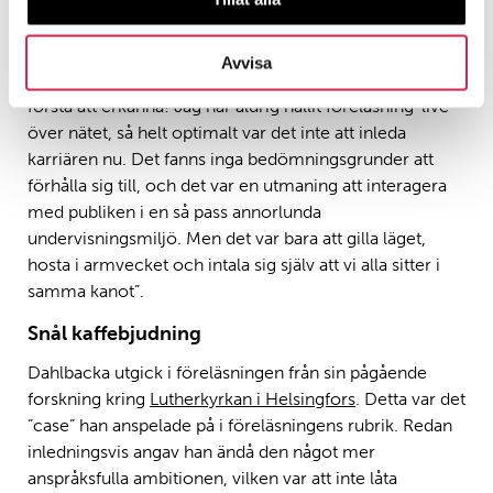
Dahlbacka själv var efter uträttat värv förtegen, men lät
efter smärre påtryckningar munlädret gå och
Avvisa
levererade ett pratminus: ”Det var pirrigt, det är jag den
första att erkänna! Jag har aldrig hållit föreläsning ’live’
över nätet, så helt optimalt var det inte att inleda
karriären nu. Det fanns inga bedömningsgrunder att
förhålla sig till, och det var en utmaning att interagera
med publiken i en så pass annorlunda
undervisningsmiljö. Men det var bara att gilla läget,
hosta i armvecket och intala sig själv att vi alla sitter i
samma kanot”.
Snål kaffebjudning
Dahlbacka utgick i föreläsningen från sin pågående
forskning kring
Lutherkyrkan i Helsingfors
. Detta var det
”case” han anspelade på i föreläsningens rubrik. Redan
inledningsvis angav han ändå den något mer
anspråksfulla ambitionen, vilken var att inte låta