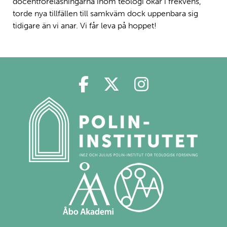
docentföreläsningarna inom teologi ökar i frekvens,
torde nya tillfällen till samkväm dock uppenbara sig
tidigare än vi anar. Vi får leva på hoppet!
Polin på Facebook
Polin på Twitter
Polin på Ins