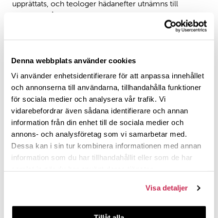
upprättats, och teologer hädanefter utnämns till
docenter på löpande band.
Ett tomt gapande auditorium
I tur denna gång stod Polin-forskare
Jakob Dahlbacka
.
Denna webbplats använder cookies
Långt innan tuppen gal, måndagen den 6 april, föreläste
han över rubriken ”Sakralitetens återkomst – ett
Vi använder enhetsidentifierare för att anpassa innehållet
kyrkohistoriskt case”. Som rubriken angav stod en
och annonserna till användarna, tillhandahålla funktioner
docenttitel i ämnet kyrkohistoria på spel.
för sociala medier och analysera vår trafik. Vi
vidarebefordrar även sådana identifierare och annan
Om auditoriet vid Rosenius föreläsning var till bredden
information från din enhet till de sociala medier och
fyllt, var manfallet påtagligt vid Dahlbackas dito. Ingen
annons- och analysföretag som vi samarbetar med.
hade dykt upp – en omständighet som förvisso delvis
Dessa kan i sin tur kombinera informationen med annan
kan förklaras av de pandemi-restriktioner som
information som du har tillhandahållit eller som de har
förpassat all akademisk verksamhet online. Således
samlat in när du har använt deras tjänster.
kablades även docentföreläsningen ut genom
dataskärmarna till ett dussintal sömndruckna ögonpar,
Visa detaljer
varav hälften var ditkommenderade och hälften av
naturen morgonpigga.
Tillåt alla