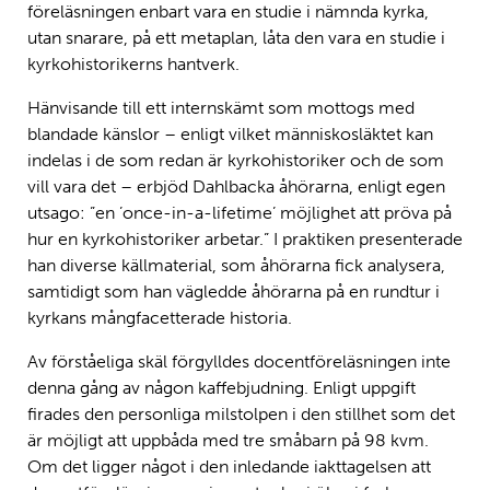
föreläsningen enbart vara en studie i nämnda kyrka,
utan snarare, på ett metaplan, låta den vara en studie i
kyrkohistorikerns hantverk.
Hänvisande till ett internskämt som mottogs med
blandade känslor – enligt vilket människosläktet kan
indelas i de som redan är kyrkohistoriker och de som
vill vara det – erbjöd Dahlbacka åhörarna, enligt egen
utsago: ”en ’once-in-a-lifetime’ möjlighet att pröva på
hur en kyrkohistoriker arbetar.” I praktiken presenterade
han diverse källmaterial, som åhörarna fick analysera,
samtidigt som han vägledde åhörarna på en rundtur i
kyrkans mångfacetterade historia.
Av förståeliga skäl förgylldes docentföreläsningen inte
denna gång av någon kaffebjudning. Enligt uppgift
firades den personliga milstolpen i den stillhet som det
är möjligt att uppbåda med tre småbarn på 98 kvm.
Om det ligger något i den inledande iakttagelsen att