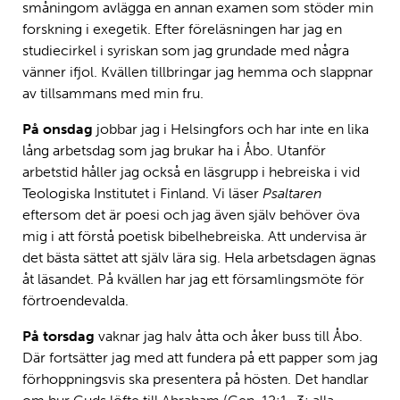
småningom avlägga en annan examen som stöder min
forskning i exegetik. Efter föreläsningen har jag en
studiecirkel i syriskan som jag grundade med några
vänner ifjol. Kvällen tillbringar jag hemma och slappnar
av tillsammans med min fru.
På onsdag
jobbar jag i Helsingfors och har inte en lika
lång arbetsdag som jag brukar ha i Åbo. Utanför
arbetstid håller jag också en läsgrupp i hebreiska i vid
Teologiska Institutet i Finland. Vi läser
Psaltaren
eftersom det är poesi och jag även själv behöver öva
mig i att förstå poetisk bibelhebreiska. Att undervisa är
det bästa sättet att själv lära sig. Hela arbetsdagen ägnas
åt läsandet. På kvällen har jag ett församlingsmöte för
förtroendevalda.
På torsdag
vaknar jag halv åtta och åker buss till Åbo.
Där fortsätter jag med att fundera på ett papper som jag
förhoppningsvis ska presentera på hösten. Det handlar