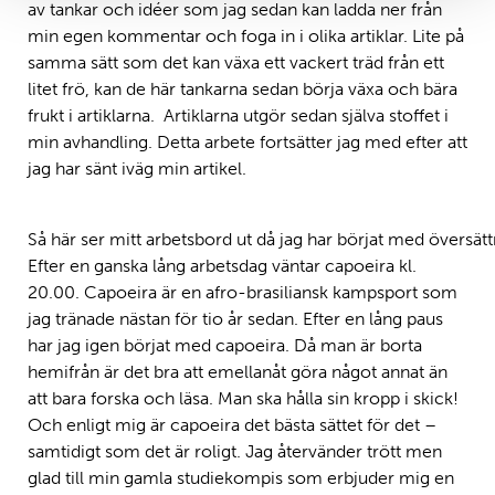
av tankar och idéer som jag sedan kan ladda ner från
min egen kommentar och foga in i olika artiklar. Lite på
samma sätt som det kan växa ett vackert träd från ett
litet frö, kan de här tankarna sedan börja växa och bära
frukt i artiklarna. Artiklarna utgör sedan själva stoffet i
min avhandling. Detta arbete fortsätter jag med efter att
jag har sänt iväg min artikel.
Så här ser mitt arbetsbord ut då jag har börjat med översätt
Efter en ganska lång arbetsdag väntar capoeira kl.
20.00. Capoeira är en afro-brasiliansk kampsport som
jag tränade nästan för tio år sedan. Efter en lång paus
har jag igen börjat med capoeira. Då man är borta
hemifrån är det bra att emellanåt göra något annat än
att bara forska och läsa. Man ska hålla sin kropp i skick!
Och enligt mig är capoeira det bästa sättet för det –
samtidigt som det är roligt. Jag återvänder trött men
glad till min gamla studiekompis som erbjuder mig en