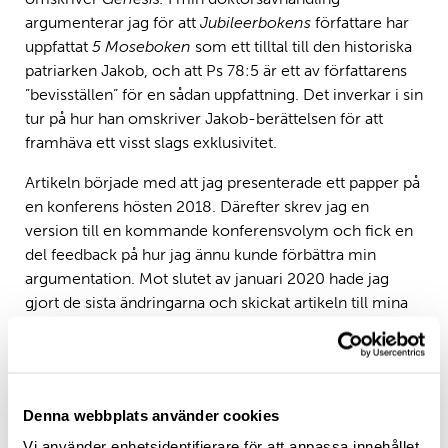
argumenterar jag för att
Jubileerbokens
författare har
uppfattat
5 Moseboken
som ett tilltal till den historiska
patriarken Jakob, och att Ps 78:5 är ett av författarens
”bevisställen” för en sådan uppfattning. Det inverkar i sin
tur på hur han omskriver Jakob-berättelsen för att
framhäva ett visst slags exklusivitet.
Artikeln började med att jag presenterade ett papper på
en konferens hösten 2018. Därefter skrev jag en
version till en kommande konferensvolym och fick en
del feedback på hur jag ännu kunde förbättra min
argumentation. Mot slutet av januari 2020 hade jag
gjort de sista ändringarna och skickat artikeln till mina
handledare (prof. Antti Laato och polinforskare Lotta
Valve) som gav ytterligare feedback på förändringarna.
Det som nu återstår är att läsa texten på nytt, leta efter
de sista skrivfelen och göra korrigeringar enligt den
Denna webbplats använder cookies
sista feedback-rundan. Efter några timmars arbete blir
jag slutligen färdig och skickar den slutliga versionen till
Vi använder enhetsidentifierare för att anpassa innehållet