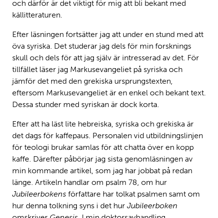
och därför är det viktigt för mig att bli bekant med
källitteraturen.
Efter läsningen fortsätter jag att under en stund med att
öva syriska. Det studerar jag dels för min forsknings
skull och dels för att jag själv är intresserad av det. För
tillfället läser jag Markusevangeliet på syriska och
jämför det med den grekiska ursprungstexten,
eftersom Markusevangeliet är en enkel och bekant text.
Dessa stunder med syriskan är dock korta.
Efter att ha läst lite hebreiska, syriska och grekiska är
det dags för kaffepaus. Personalen vid utbildningslinjen
för teologi brukar samlas för att chatta över en kopp
kaffe. Därefter påbörjar jag sista genomläsningen av
min kommande artikel, som jag har jobbat på redan
länge. Artikeln handlar om psalm 78, om hur
Jubileerbokens
författare har tolkat psalmen samt om
hur denna tolkning syns i det hur
Jubileerboken
omskriver
Genesis.
I min doktorsavhandling