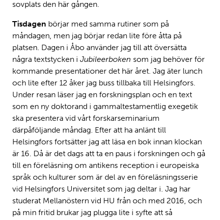
sovplats den här gången.
Tisdagen
börjar med samma rutiner som på
måndagen, men jag börjar redan lite före åtta på
platsen. Dagen i Åbo använder jag till att översätta
några textstycken i
Jubileerboken
som jag behöver för
kommande presentationer det här året. Jag äter lunch
och lite efter 12 åker jag buss tillbaka till Helsingfors.
Under resan läser jag en forskningsplan och en text
som en ny doktorand i gammaltestamentlig exegetik
ska presentera vid vårt forskarseminarium
därpåföljande måndag. Efter att ha anlänt till
Helsingfors fortsätter jag att läsa en bok innan klockan
är 16. Då är det dags att ta en paus i forskningen och gå
till en föreläsning om antikens reception i europeiska
språk och kulturer som är del av en föreläsningsserie
vid Helsingfors Universitet som jag deltar i. Jag har
studerat Mellanöstern vid HU från och med 2016, och
på min fritid brukar jag plugga lite i syfte att så