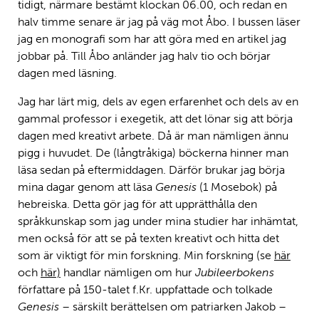
tidigt, närmare bestämt klockan 06.00, och redan en
halv timme senare är jag på väg mot Åbo. I bussen läser
jag en monografi som har att göra med en artikel jag
jobbar på. Till Åbo anländer jag halv tio och börjar
dagen med läsning.
Jag har lärt mig, dels av egen erfarenhet och dels av en
gammal professor i exegetik, att det lönar sig att börja
dagen med kreativt arbete. Då är man nämligen ännu
pigg i huvudet. De (långtråkiga) böckerna hinner man
läsa sedan på eftermiddagen. Därför brukar jag börja
mina dagar genom att läsa
Genesis
(1 Mosebok) på
hebreiska. Detta gör jag för att upprätthålla den
språkkunskap som jag under mina studier har inhämtat,
men också för att se på texten kreativt och hitta det
som är viktigt för min forskning. Min forskning (se
här
och
här)
handlar nämligen om hur
Jubileerbokens
författare på 150-talet f.Kr. uppfattade och tolkade
Genesis
– särskilt berättelsen om patriarken Jakob –