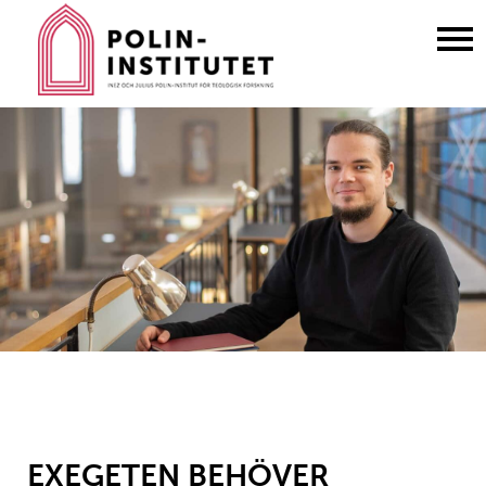
Gå
till
innehållet
EXEGETEN BEHÖVER