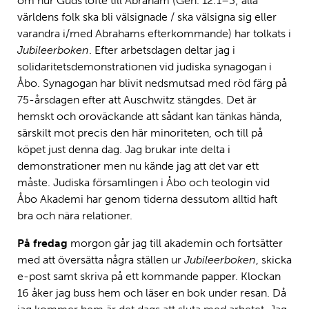
om hur Guds löfte till Abraham (Gen. 12:1–3; alla
världens folk ska bli välsignade / ska välsigna sig eller
varandra i/med Abrahams efterkommande) har tolkats i
Jubileerboken
. Efter arbetsdagen deltar jag i
solidaritetsdemonstrationen vid judiska synagogan i
Åbo. Synagogan har blivit nedsmutsad med röd färg på
75-årsdagen efter att Auschwitz stängdes. Det är
hemskt och oroväckande att sådant kan tänkas hända,
särskilt mot precis den här minoriteten, och till på
köpet just denna dag. Jag brukar inte delta i
demonstrationer men nu kände jag att det var ett
måste. Judiska församlingen i Åbo och teologin vid
Åbo Akademi har genom tiderna dessutom alltid haft
bra och nära relationer.
På fredag
morgon går jag till akademin och fortsätter
med att översätta några ställen ur
Jubileerboken
, skicka
e-post samt skriva på ett kommande papper. Klockan
16 åker jag buss hem och läser en bok under resan. Då