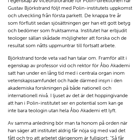
I egenskap av viceordförande för Polin-direktionen har
Gustav Björkstrand följt med Polin-institutets uppkomst
och utveckling från första parkett. De knappa tre år
som förflutit sedan sjösättningen ger han ett gott betyg
och bedömer som fruktsamma. Institutet har erbjudit
teologer sällan skådade möjligheter att forska och de
resultat som nåtts uppmuntrar till fortsatt arbete.
Björkstrand torde veta vad han talar om. Framför allt i
egenskap av professor vid och rektor för Åbo Akademi
satt han under en lång tid med i centrala organ inom
vetenskapssamfundet och hade därmed insyn i den
akademiska forskningen på både nationell och
internationell nivå. I ljuset av det är det hoppingivande
att han i Polin-institutet ser en potential som kan ge
inte bara teologin utan hela Åbo Akademi ett lyft.
Av samma anledning bör man ta honom på orden när
han säger att institutet aldrig får nöja sig med vad det
fått och tro att arbetet därigenom är fullgjort: ”Så får