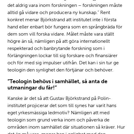
det aldrig vara inom forskningen – forskningen måste
alltid gå vidare och producera ny kunskap.” Rent
konkret menar Björkstrand att institutet inte i första
hand eller enbart bör fungera som en språngbräda för
dem som vill forska vidare. Målet måste vara ställt
högre än så, nämligen på att göra internationellt
respekterad och banbrytande forskning som i
förlängningen lockar till sig forskare och finansiärer
och för med sig impulser utifrån. Det kan i sin tur ge
teologin den synlighet den förtjänar och behöver.
”Teologin behövs i samhället, så anta de
utmaningar du får!”
Kanske är det så att Gustav Björkstrand på Polin-
institutet projicerar det som till synes har varit hans
eget yrkesmässiga ledmotiv? Nämligen att med
teologin som grund verka inom och påverka de
områden inom samhället där situationen så kräver. Hur