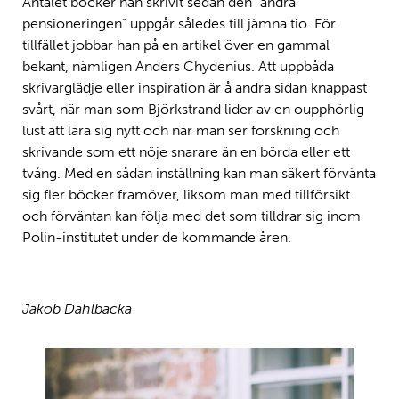
Antalet böcker han skrivit sedan den ”andra
pensioneringen” uppgår således till jämna tio. För
tillfället jobbar han på en artikel över en gammal
bekant, nämligen Anders Chydenius. Att uppbåda
skrivarglädje eller inspiration är å andra sidan knappast
svårt, när man som Björkstrand lider av en oupphörlig
lust att lära sig nytt och när man ser forskning och
skrivande som ett nöje snarare än en börda eller ett
tvång. Med en sådan inställning kan man säkert förvänta
sig fler böcker framöver, liksom man med tillförsikt
och förväntan kan följa med det som tilldrar sig inom
Polin-institutet under de kommande åren.
Jakob Dahlbacka