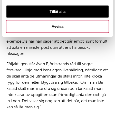
aldrig hade kunnat föreställa sig. Vägen från det han
beskriver som en enkel jordbruks- och arbetarmiljö till
Tillåt alla
de ansvarsfulla uppdrag som han steg för steg
anförtroddes och tog sig an framstår som en
Avvisa
askungesaga. Mellan varven ger han själv också sken av
att betrakta händelserna som en osannolik klassresa,
exempelvis när han säger att det går emot ”sunt förnuft”
att axla en ministerpost utan att ens ha besökt
riksdagen.
Följaktligen står även Björkstrands råd till yngre
forskare i linje med hans egen livshållning, nämligen att
de skall anta de utmaningar de ställs inför, inte kröka
rygg för dem eller blygt dra sig tillbaka: ”Om man blir
kallad skall man inte dra sig undan och tänka att man
inte klarar av uppgiften utan frimodigt anta den och gå
in i den. Det visar sig nog sen att det bär, det man inte
kan så lär man sig.”