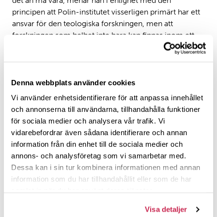
det än må vara, menar han i enlighet med den
principen att Polin-institutet visserligen primärt har ett
ansvar för den teologiska forskningen, men att
forskningen som helhet inte bara kan finnas inom ett
visst ämne, för det är bara en del av verkligheten:
”Om man verkligen vill undersöka verkligheten så
måste man se vilka komponenter den består av
Denna webbplats använder cookies
och var den sakkunskap finns som kan bidra med
Vi använder enhetsidentifierare för att anpassa innehållet
sakkunskap på just det området och på den
och annonserna till användarna, tillhandahålla funktioner
sektorn. Visst har Polin-institutet ett primärt
för sociala medier och analysera vår trafik. Vi
ansvar för den teologiska forskningen, men den
vidarebefordrar även sådana identifierare och annan
teologiska forskningen kan vara med och bryta ny
information från din enhet till de sociala medier och
mark för större satsningar som har mer allmän
annons- och analysföretag som vi samarbetar med.
relevans och där religionen spelar en viktig roll.”
Dessa kan i sin tur kombinera informationen med annan
Björkstrand anser själv att hans egen yrkesbana, under
information som du har tillhandahållit eller som de har
vilken han har hunnit fungera som både professor,
samlat in när du har använt deras tjänster.
rektor, riksdagsman, minister och biskop, i många
Visa detaljer
avseenden varit oplanerad eller i varje fall något han