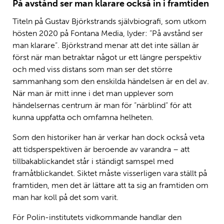
På avstånd ser man klarare också in i framtiden
Titeln på Gustav Björkstrands självbiografi, som utkom
hösten 2020 på Fontana Media, lyder: ”På avstånd ser
man klarare”. Björkstrand menar att det inte sällan är
först när man betraktar något ur ett längre perspektiv
och med viss distans som man ser det större
sammanhang som den enskilda händelsen är en del av.
När man är mitt inne i det man upplever som
händelsernas centrum är man för ”närblind” för att
kunna uppfatta och omfamna helheten.
Som den historiker han är verkar han dock också veta
att tidsperspektiven är beroende av varandra – att
tillbakablickandet står i ständigt samspel med
framåtblickandet. Siktet måste visserligen vara ställt på
framtiden, men det är lättare att ta sig an framtiden om
man har koll på det som varit.
För Polin-institutets vidkommande handlar den