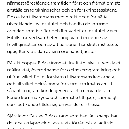
närmast förestående framtiden först och främst om att
anställa en forskningschef och en forskningsassistent.
Dessa kan tillsammans med direktionen fortsätta
utvecklandet av institutet och handha de löpande
ärenden som blir fler och fler vartefter institutet växer.
Hittills har verksamheten långt varit beroende av
frivilliginsatser och av att personer har skött institutets
uppgifter vid sidan av sina ordinarie tjänster.
På sikt hoppas Björkstrand att institutet skall utveckla ett
målinriktat, övergripande forskningsprogram kring och
utifrån vilket Polin-forskarna tillsammans kan arbeta,
och till vilket också andra forskare kan knytas an. Ett
sådant program kunde generera ett mervärde som
kunde komma kyrka och samhälle till gagn, samtidigt
som det kunde tilldra sig omvärldens intresse.
Själv lever Gustav Björkstrand som han lär. Knappt har
det ena skrivprojektet avslutats förrän nästa tagit vid.