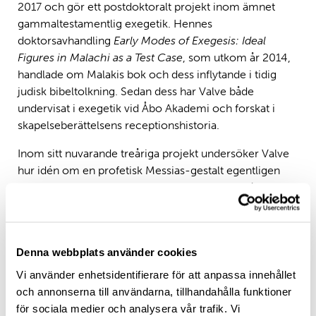
2017 och gör ett postdoktoralt projekt inom ämnet
gammaltestamentlig exegetik. Hennes
doktorsavhandling
Early Modes of Exegesis: Ideal
Figures in Malachi as a Test Case
, som utkom år 2014,
handlade om Malakis bok och dess inflytande i tidig
judisk bibeltolkning. Sedan dess har Valve både
undervisat i exegetik vid Åbo Akademi och forskat i
skapelseberättelsens receptionshistoria.
Inom sitt nuvarande treåriga projekt undersöker Valve
hur idén om en profetisk Messias-gestalt egentligen
uppstod i andra templets judendom. Denna idé känner
vi igen inte bara från Nya Testamentet, utan också från
andra tidiga judiska dokument, såsom Qumran-
skrifterna. Valve är övertygad om att exegetiska
Denna webbplats använder cookies
funderingar hade en avgörande del i den här
processen.
Vi använder enhetsidentifierare för att anpassa innehållet
och annonserna till användarna, tillhandahålla funktioner
Antikens bibeltolkare tänkte annorlunda
för sociala medier och analysera vår trafik. Vi