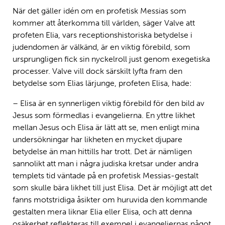
När det gäller idén om en profetisk Messias som
kommer att återkomma till världen, säger Valve att
profeten Elia, vars receptionshistoriska betydelse i
judendomen är välkänd, är en viktig förebild, som
ursprungligen fick sin nyckelroll just genom exegetiska
processer. Valve vill dock särskilt lyfta fram den
betydelse som Elias lärjunge, profeten Elisa, hade:
– Elisa är en synnerligen viktig förebild för den bild av
Jesus som förmedlas i evangelierna. En yttre likhet
mellan Jesus och Elisa är lätt att se, men enligt mina
undersökningar har likheten en mycket djupare
betydelse än man hittills har trott. Det är nämligen
sannolikt att man i några judiska kretsar under andra
templets tid väntade på en profetisk Messias-gestalt
som skulle bära likhet till just Elisa. Det är möjligt att det
fanns motstridiga åsikter om huruvida den kommande
gestalten mera liknar Elia eller Elisa, och att denna
osäkerhet reflekteras till exempel i evangeliernas något