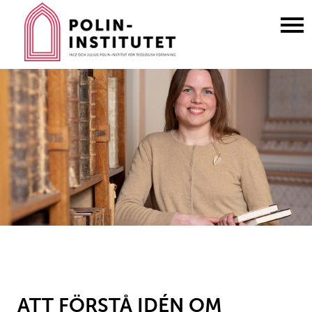
Gå
till
innehållet
ATT FÖRSTÅ IDÉN OM