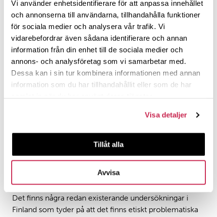
Vi använder enhetsidentifierare för att anpassa innehållet
och bedöma ifall konverteringen kan utgöra en
och annonserna till användarna, tillhandahålla funktioner
fara för asylsökande i sitt hemland, berättar
för sociala medier och analysera vår trafik. Vi
Silvola.
vidarebefordrar även sådana identifierare och annan
information från din enhet till de sociala medier och
Många asylsökande kommer från muslimska länder där
annons- och analysföretag som vi samarbetar med.
konvertering bort från islam kan vara orsak till
Dessa kan i sin tur kombinera informationen med annan
förföljelse. Beviljandet av asyl baserar sig på FN:s
information som du har tillhandahållit eller som de har
flyktingkonvention, där det sägs att en person måste ha
samlat in när du har använt deras tjänster.
”välgrundad fruktan för förföljelse” för att beviljas asyl.
Det är det som myndigheterna försöker ta reda på
Visa detaljer
genom trovärdighetsbedömningen. Vad denna
bedömning baserar sig på och hurdana etiska frågor
Tillåt alla
den ger upphov till är ämnet för min forskning.
Utmanande bedömning
Avvisa
Det finns några redan existerande undersökningar i
Finland som tyder på att det finns etiskt problematiska