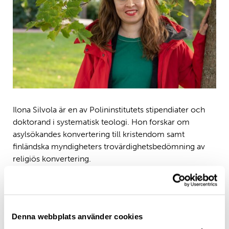
Ilona Silvola är en av Polininstitutets stipendiater och
doktorand i systematisk teologi. Hon forskar om
asylsökandes konvertering till kristendom samt
finländska myndigheters trovärdighetsbedömning av
religiös konvertering.
– Asylsökandes konvertering till kristendom är ett
aktuellt fenomen i vårt samhälle just nu. En av
grunderna för beviljandet av asyl är förföljelse på
grund av religion. Därför måste myndigheterna ta
Denna webbplats använder cookies
konverteringen i beaktande när de gör asylbeslut