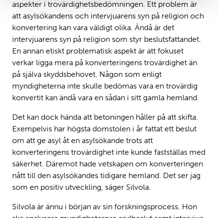
aspekter i trovärdighetsbedömningen. Ett problem är
att asylsökandens och intervjuarens syn på religion och
konvertering kan vara väldigt olika. Ändå är det
intervjuarens syn på religion som styr beslutsfattandet.
En annan etiskt problematisk aspekt är att fokuset
verkar ligga mera på konverteringens trovärdighet än
på själva skyddsbehovet. Någon som enligt
myndigheterna inte skulle bedömas vara en trovärdig
konvertit kan ändå vara en sådan i sitt gamla hemland.
Det kan dock hända att betoningen håller på att skifta.
Exempelvis har högsta domstolen i år fattat ett beslut
om att ge asyl åt en asylsökande trots att
konverteringens trovärdighet inte kunde fastställas med
säkerhet. Däremot hade vetskapen om konverteringen
nått till den asylsökandes tidigare hemland. Det ser jag
som en positiv utveckling, säger Silvola.
Silvola är ännu i början av sin forskningsprocess. Hon